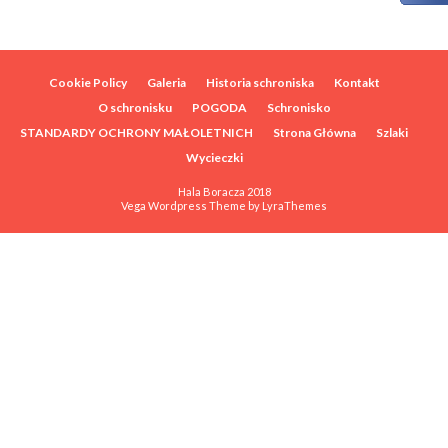
Cookie Policy
Galeria
Historia schroniska
Kontakt
O schronisku
POGODA
Schronisko
STANDARDY OCHRONY MAŁOLETNICH
Strona Główna
Szlaki
Wycieczki
Hala Boracza 2018
Vega Wordpress Theme by
LyraThemes