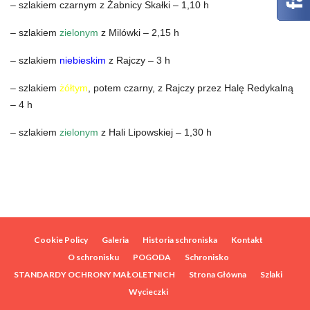
– szlakiem czarnym z Żabnicy Skałki – 1,10 h
– szlakiem
zielonym
z Milówki – 2,15 h
– szlakiem
niebieskim
z Rajczy – 3 h
– szlakiem
żółtym
, potem czarny, z Rajczy przez Halę Redykalną
– 4 h
– szlakiem
zielonym
z Hali Lipowskiej – 1,30 h
Cookie Policy
Galeria
Historia schroniska
Kontakt
O schronisku
POGODA
Schronisko
STANDARDY OCHRONY MAŁOLETNICH
Strona Główna
Szlaki
Wycieczki