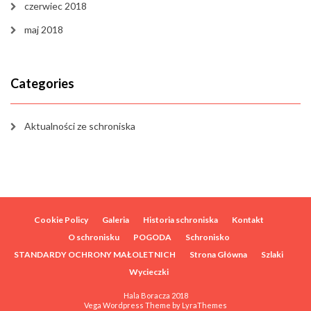
czerwiec 2018
maj 2018
Categories
Aktualności ze schroniska
Cookie Policy
Galeria
Historia schroniska
Kontakt
O schronisku
POGODA
Schronisko
STANDARDY OCHRONY MAŁOLETNICH
Strona Główna
Szlaki
Wycieczki
Hala Boracza 2018
Vega Wordpress Theme by
LyraThemes